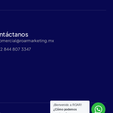
ntáctanos
comercial@roarmarketing.mx
52 844 807 3347
¡Bienvenido a ROAR!
¿Cómo podemos