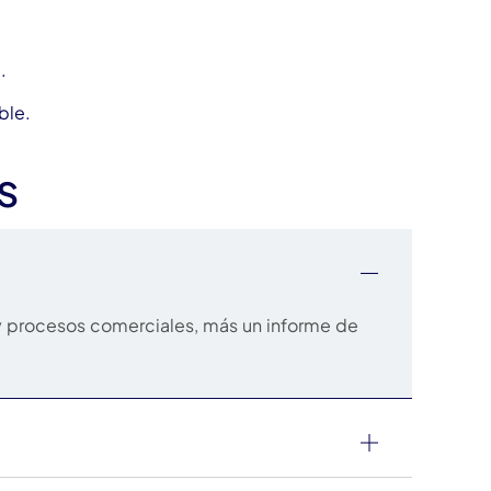
.
ble.
s
 y procesos comerciales, más un informe de