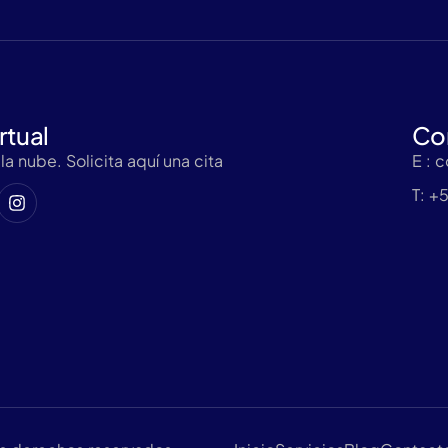
rtual
Co
a nube. Solicita aquí una cita
E : 
T: +