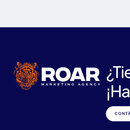
¿Ti
¡Ha
CONT