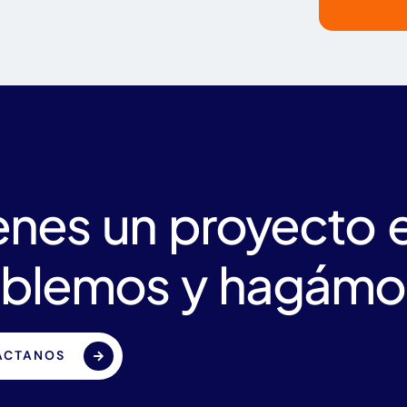
enes un proyecto
blemos y hagámos
ÁCTANOS